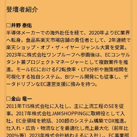
登壇者紹介
□井野 泰佑
半導体メーカーでの海外赴任を経て、2020年よりEC業界
へ転身。食品系楽天市場店舗の責任者として、2年連続で
楽天ショップ・オブ・ザ・イヤー ジャンル大賞を受賞。
2023年に株式会社ワンプルーフへ参画後は、ECコンサル
タント兼プロジェクトマネージャーとして複数案件を推
進。モールECにおけるF2転換率・LTV分析や施策相関を
可視化する独自システム、BIツール開発にも従事し、デ
ータドリブンなEC運営支援に強みを持つ。
□金山 竜一
2011年TIS株式会社に入社し、主に上流工程のSEを従
事。2017年株式会社JAMSHOPPINGに取締役として入
社。EC全領域を統括、100超のシステム構築でDX推進。
仕入れ・広告・物流などを最適化し売上最大化（前年比
200％等）2023年株式会社結わえるに入社し、EC事業部