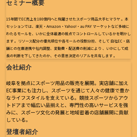
セミナー概要
15年間でEC売上を180億円へと飛躍させたスポーツ用品大手ヒマラヤ 。本
セッションでは、楽天・Amazon・Yahoo!・au PAY マーケットなど多岐に
わたるモールを、いかに全体最適の視点でコントロールしているかを明かし
ます 。リソース配分の優先順位や各モールの役割分担、そして 自社EC・店
舗との在庫連携や社内調整、変動費・配送費の削減により 、いかにして成
長の判断を下してきたのか、その意思決定のリアルを共有します 。
会社紹介
岐阜を拠点にスポーツ用品の販売を展開。実店舗に加え
EC事業にも注力し、スポーツを通じて人々の健康で豊か
なライフスタイルを支えている。競技スポーツからアウ
トドアまで幅広い品揃えと、専門性の高いサービスを強
みに、スポーツ文化の発展と地域密着の店舗展開に貢献
している。
登壇者紹介