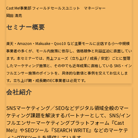
Cast Me!事業部 フィールドセールスユニット マネージャー
岡田 清亮
セミナー概要
楽天・Amazon・Makuake・Qoo10 など主要モールに出店する小〜中規模
事業者の多くが、モール内施策に依存し、価格競争と利益圧迫に直面してい
ます。本セミナーでは、売上フェーズ（立ち上げ / 成長 / 安定）ごとに整理
したマーケティング施策と、
その中でも近年成果に直結している SNS・イン
フルエンサー施策のポイントを、具体的な数値と事例を交えてお伝えしま
す。
立ち上げ期・成長期のEC事業者は必見です。
会社紹介
SNSマーケティング／SEOなどデジタル領域全般のマー
ケティング課題を解決するパートナーとして、SNS/イン
フルエンサーマーケティングプラットフォーム『Cast
Me!』やSEOツール『SEARCH WRITE』などのマーケテ
ィングDXツールを提供しています。