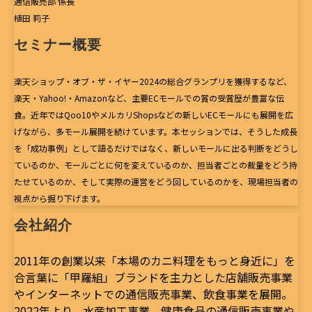
通信販売部 係長
植田 莉子
セミナー概要
楽天ショップ・オブ・ザ・イヤー2024の総合グランプリを獲得するなど、
楽天・Yahoo!・Amazonなど、主要ECモールでの賞の受賞歴が豊富な伝
食。近年ではQoo10やメルカリShopsなどの新しいECモールにも展開を広
げながら、多モール展開を続けています。本セッションでは、そうした成長
を「成功事例」として語るだけではなく、新しいモールに出る判断をどうし
ているのか、モールごとに何を変えているのか、担当者ごとの裁量をどう持
たせているのか、そして実際の運営をどう回しているのかを、現場担当者の
視点から掘り下げます。
会社紹介
2011年の創業以来「本場のカニ料理をもっと身近に」を
合言葉に「甲羅組」ブランドを主力とした店舗販売事業
やインターネットでの通信販売事業、飲食事業を展開。
2022年より、水産加工事業、健康食品の通信販売事業や