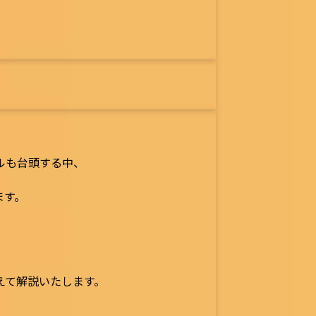
ールも台頭する中、
ます。
えて解説いたします。
。