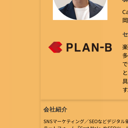
C
岡
楽
多
で
と
具
す
会社紹介
SNSマーケティング／SEOなどデジタ