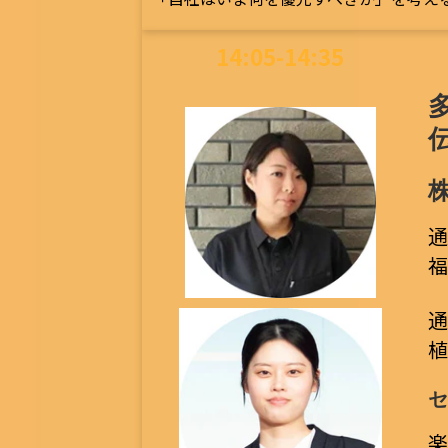
14:05-14:35
通
福
植
楽