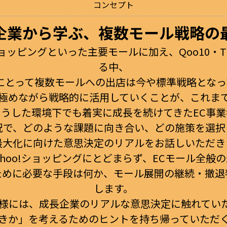
コンセプト
企業から学ぶ、複数モール戦略の
o!ショッピングといった主要モールに加え、Qoo10・
る中、
者にとって複数モールへの出店は今や標準戦略となっ
極めながら戦略的に活用していくことが、これま
うした環境下でも着実に成長を続けてきたEC事
況で、どのような課題に向き合い、どの施策を選択
最大化に向けた意思決定のリアルをお話しいただき
Yahoo!ショッピングにとどまらず、ECモール全
ために必要な手段は何か、モール展開の継続・撤退
します。
皆様には、成長企業のリアルな意思決定に触れてい
きか」を考えるためのヒントを持ち帰っていただ