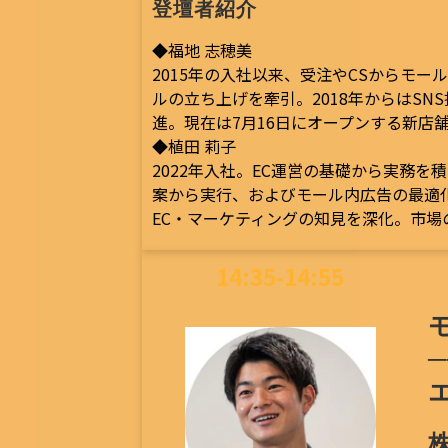
登壇者紹介
◆福地 志穂美
2015年の入社以来、受注やCSからモール
ルの立ち上げを牽引。2018年からはS
進。現在は7月16日にオープンする新店
◆植田 莉子
2022年入社。EC運営の基礎から実務
案から実行、およびモール内広告の最適
EC・マーケティングの知見を深化。市
14:35-14:55
株