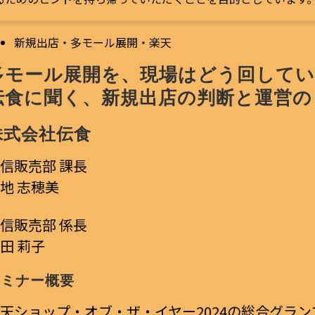
新規出店・多モール展開・楽天
多モール展開を、現場はどう回してい
株式会社伝食
信販売部 課長
地 志穂美
通信販売部
係長
田 莉子
セミナー概要
天ショップ・オブ・ザ・イヤー2024の総合グラ