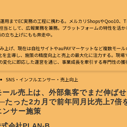
運用までEC実務の工程に携わる。メルカリShopsやQoo10、T
NS担当として、広報業務を兼務。プラットフォームの特性を活か
舗の立ち上げにもも奔走中。
を積み上げ、現在は自社サイトやauPAYマーケットなど複数モー
化を主導し、施策の精度向上と売上の最大化に注力する。現場
場の変化に即応した運営を通じ、事業成長を牽引する専門性の獲
SNS・インフルエンサー・売上向上
モール売上は、外部集客でまだ伸ばせ
──たった2カ月で前年同月比売上7倍
エンサー施策
式会社PLAN-B